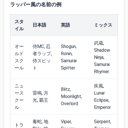
ラッパー風の名前の例
スタ
日本語
英語
ミックス
イル
武蔵,
オー
侍MC, 忍
Shogun,
Shadow
ルド
者ラップ,
Ronin,
Ninja,
スク
侍スピッ
Samurai
Samurai
ール
ト
Spitter
Rhymer
ニュ
疾風,
Blitz,
ース
雷鳴, 月
Lunar
Moonlight,
クー
光, 覇王
Eclipse,
Overlord
ル
Emperor
毒蛇, 地
Viper,
Serpent,
トラ